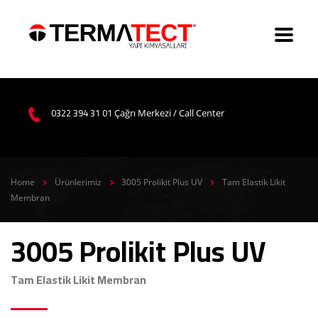
0322 394 31 01
Çağrı Merkezi / Call Center
Home
Ürünlerimiz
3005 Prolikit Plus UV
Tam Elastik Likit
Membran
3005 Prolikit Plus UV
Tam Elastik Likit Membran