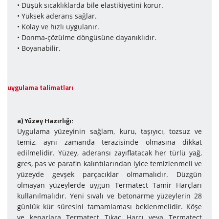
• Düşük sıcaklıklarda bile elastikiyetini korur.
• Yüksek aderans sağlar.
• Kolay ve hızlı uygulanır.
• Donma-çözülme döngüsüne dayanıklıdır.
• Boyanabilir.
uygulama talimatları
a) Yüzey Ha­zır­lı­ğı:
Uygulama yüzeyinin sağlam, kuru, taşıyıcı, tozsuz ve
temiz, aynı zamanda terazisinde olmasına dikkat
edilmelidir. Yüzey, aderansı zayıflatacak her türlü yağ,
gres, pas ve parafin kalıntılarından iyice temizlenmeli ve
yüzeyde gevşek parçacıklar olmamalıdır. Düzgün
olmayan yüzeylerde uygun Termatect Tamir Harçları
kullanılmalıdır. Yeni sıvalı ve betonarme yüzeylerin 28
günlük kür süresini tamamlaması beklenmelidir. Köşe
ve kenarlara Termatect Tıkaç Harcı veya Termatect