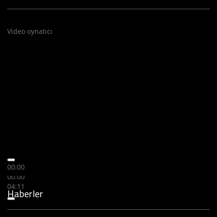
Video oynatıcı
00:00
00:00
04:11
Haberler