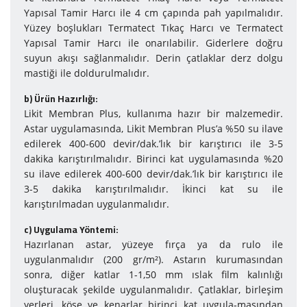
Yapısal Tamir Harcı ile 4 cm çapında pah yapılmalıdır.
Yüzey boşlukları Termatect Tıkaç Harcı ve Termatect
Yapısal Tamir Harcı ile onarılabilir. Giderlere doğru
suyun akışı sağlanmalıdır. Derin çatlaklar derz dolgu
mastiği ile doldurulmalıdır.
b) Ürün Hazırlığı:
Likit Membran Plus, kullanıma hazır bir malzemedir.
Astar uygulamasında, Likit Membran Plus’a %50 su ilave
edilerek 400-600 devir/dak.’lık bir karıştırıcı ile 3-5
dakika karıştırılmalıdır. Birinci kat uygulamasında %20
su ilave edilerek 400-600 devir/dak.’lık bir karıştırıcı ile
3-5 dakika karıştırılmalıdır. İkinci kat su ile
karıştırılmadan uygulanmalıdır.
c) Uy­gu­la­ma Yön­te­mi:
Hazırlanan astar, yüzeye fırça ya da rulo ile
uygulanmalıdır (200 gr/m²). Astarın kurumasından
sonra, diğer katlar 1-1,50 mm ıslak film kalınlığı
oluşturacak şekilde uygulanmalıdır. Çatlaklar, birleşim
yerleri, köşe ve kenarlar birinci kat uygula-masından