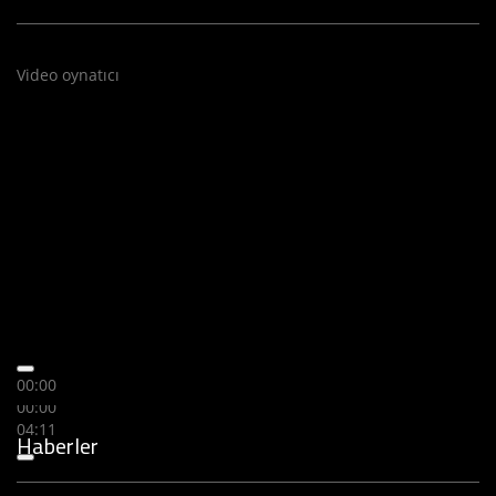
Video oynatıcı
00:00
00:00
04:11
Haberler