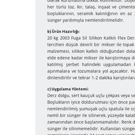
olarak kurumasına dikkat edilmelidir. Döş
her türlü toz, kir, talaş, inşaat ve çiment
boşluklarının, seramik kalınlığının en az
sünger yardımıyla nemlendirilmelidir.
b) Ürün Hazırlığı:
20 kg 2003 Fuga Sil Silikon Katkılı Flex De
tercihen düşük devirli bir mikser ile topak 
malzemesi, silikon katkılı olduğundan dol
elde edene kadar mikser ile karıştırmaya de
katılmış şerbet halindeki uygulamadan k
aşınmalara ve tozumalara yol açacaktır. H
dinlendirilir ve tekrar 1-2 dakika karıştırıla
c) Uy­gu­la­ma Yön­te­mi:
Derz dolgu, sert kauçuk uçlu çekpas veya se
Boşlukların iyice doldurulması için önce par
nemlendirilmiş yumuşak uçlu spatula ile sıy
nemli bir sünger ile silinerek, yüzeyde kala
zamanından önce başlanmamalıdır. Renk da
sünger ile silinmemelidir. Kullanılan sünger