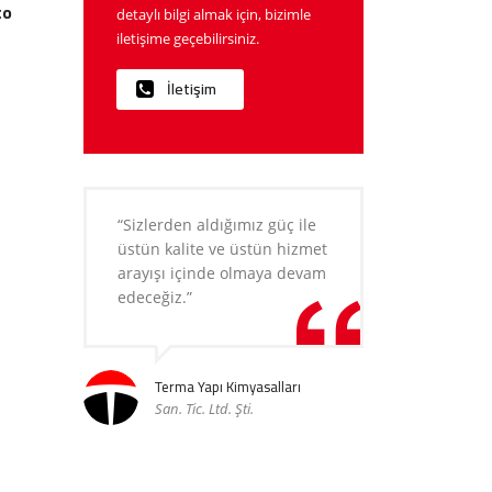
to
detaylı bilgi almak için, bizimle
iletişime geçebilirsiniz.
İletişim
“Sizlerden aldığımız güç ile
üstün kalite ve üstün hizmet
arayışı içinde olmaya devam
edeceğiz.”
Terma Yapı Kimyasalları
San. Tic. Ltd. Şti.