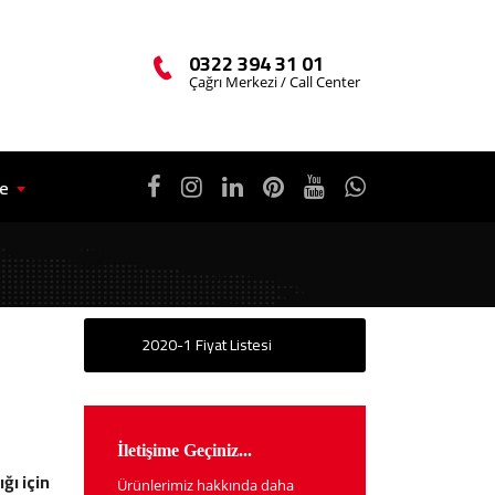
0322 394 31 01
Çağrı Merkezi / Call Center
çe
2020-1 Fiyat Listesi
İletişime Geçiniz...
ğı için
Ürünlerimiz hakkında daha