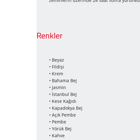
zeminlerin üzerinde 24 saat sonra yürünebili
Renkler
• Beyaz
• Fildişi
• Krem
• Bahama Bej
• Jasmin
• İstanbul Bej
• Kese Kağıdı
• Kapadokya Bej
• Açık Pembe
• Pembe
• Yörük Bej
• Kahve