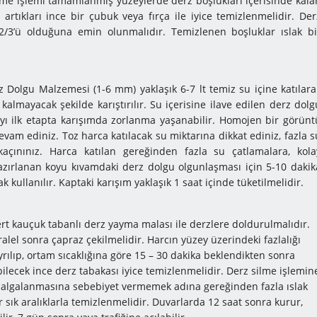
eme işlemi tamamlanmış yüzeylerde derz boşlukları içerisinde kala
o artıkları ince bir çubuk veya fırça ile iyice temizlenmelidir. Der
 2/3’ü olduğuna emin olunmalıdır. Temizlenen boşluklar ıslak bi
rz Dolgu Malzemesi (1-6 mm) yaklaşık 6-7 lt temiz su içine katılara
kalmayacak şekilde karıştırılır. Su içerisine ilave edilen derz dolg
ayı ilk etapta karışımda zorlanma yaşanabilir. Homojen bir görünt
vam ediniz. Toz harca katılacak su miktarına dikkat ediniz, fazla s
açınınız. Harca katılan gereğinden fazla su çatlamalara, kola
azırlanan koyu kıvamdaki derz dolgu olgunlaşması için 5-10 dakik
rak kullanılır. Kaptaki karışım yaklaşık 1 saat içinde tüketilmelidir.
rt kauçuk tabanlı derz yayma malası ile derzlere doldurulmalıdır.
alel sonra çapraz çekilmelidir. Harcın yüzey üzerindeki fazlalığı
rılıp, ortam sıcaklığına göre 15 – 30 dakika beklendikten sonra
bilecek ince derz tabakası iyice temizlenmelidir. Derz silme işlemin
lgalanmasına sebebiyet vermemek adına gereğinden fazla ıslak
 sık aralıklarla temizlenmelidir. Duvarlarda 12 saat sonra kurur,