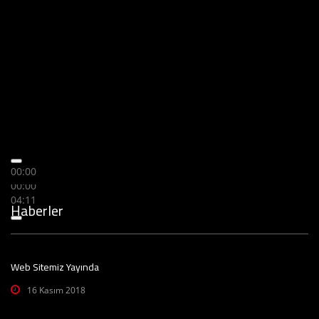
00:00
00:00
04:11
Haberler
Web Sitemiz Yayında
16 Kasım 2018