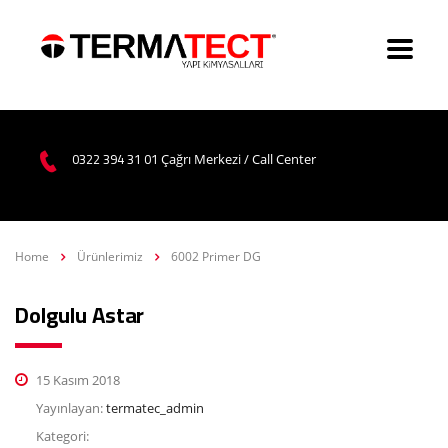
0322 394 31 01
Çağrı Merkezi / Call Center
Home
Ürünlerimiz
6002 Primer DG
Dolgulu Astar
15 Kasım 2018
Yayınlayan:
termatec_admin
Kategori: