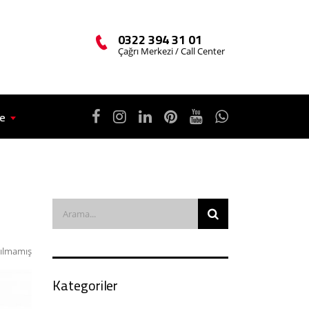
0322 394 31 01
Çağrı Merkezi / Call Center
çe
ılmamış
Kategoriler