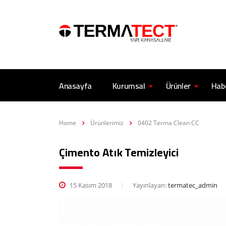
Anasayfa
Kurumsal
Ürünler
Hab
Home
Ürünlerimiz
0402 Terma Clean CC
Çimento Atık Temizleyici
15 Kasım 2018
Yayınlayan:
termatec_admin