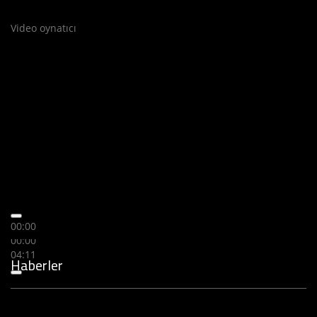
Video oynatıcı
00:00
00:00
04:11
Haberler