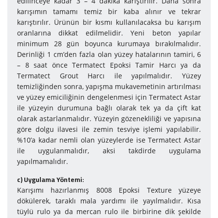
edilinceye kadar 3 – 4 dakika karıştırılır. Daha sonra
karışımın tamamı temiz bir kaba alınır ve tekrar
karıştırılır. Ürünün bir kısmı kullanılacaksa bu karışım
oranlarına dikkat edilmelidir. Yeni beton yapılar
minimum 28 gün boyunca kurumaya bırakılmalıdır.
Derinliği 1 cm’den fazla olan yüzey hatalarının tamiri, 6
– 8 saat önce Termatect Epoksi Tamir Harcı ya da
Termatect Grout Harcı ile yapılmalıdır. Yüzey
temizliğinden sonra, yapışma mukavemetinin artırılması
ve yüzey emiciliğinin dengelenmesi için Termatect Astar
ile yüzeyin durumuna bağlı olarak tek ya da çift kat
olarak astarlanmalıdır. Yüzeyin gözenekliliği ve yapısına
göre dolgu ilavesi ile zemin tesviye işlemi yapılabilir.
%10’a kadar nemli olan yüzeylerde ise Termatect Astar
ile uygulanmalıdır, aksi takdirde uygulama
yapılmamalıdır.
c) Uy­gu­la­ma Yön­te­mi:
Karışımı hazırlanmış 8008 Epoksi Texture yüzeye
dökülerek, taraklı mala yardımı ile yayılmalıdır. Kısa
tüylü rulo ya da mercan rulo ile birbirine dik şekilde