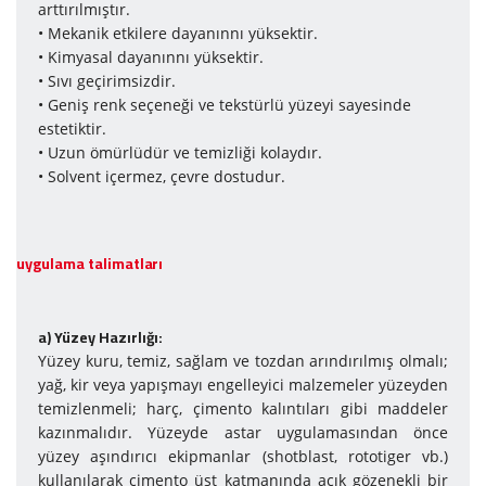
arttırılmıştır.
• Mekanik etkilere dayanınnı yüksektir.
• Kimyasal dayanınnı yüksektir.
• Sıvı geçirimsizdir.
• Geniş renk seçeneği ve tekstürlü yüzeyi sayesinde
estetiktir.
• Uzun ömürlüdür ve temizliği kolaydır.
• Solvent içermez, çevre dostudur.
uygulama talimatları
a) Yüzey Ha­zır­lı­ğı:
Yüzey kuru, temiz, sağlam ve tozdan arındırılmış olmalı;
yağ, kir veya yapışmayı engelleyici malzemeler yüzeyden
temizlenmeli; harç, çimento kalıntıları gibi maddeler
kazınmalıdır. Yüzeyde astar uygulamasından önce
yüzey aşındırıcı ekipmanlar (shotblast, rototiger vb.)
kullanılarak çimento üst katmanında açık gözenekli bir