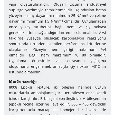
yapı oluşturulmalıdır. Oluşan tozuma endüstriyel
süpürge yardımıyla temizlenmelidir. Aşındırılan beton
yüzeyin basınç dayanımı minimum 25 N/mm² ve çekme
dayanımı minimum 1,5 N/mm² olmalıdır. Uygulamadan
önce yüzey rutubetini, bağıl nemi ve çiy noktası
gerekliliklerinin sağlandığından emin olunmalıdır. Aksi
takdirde yüzeyde oluşacak karbonasyon reaksiyonu
sonucunda üründen istenilen performans kriterlerine
ulaşılamaz. Yüzeyin nem içeriği maksimum %4
olmalıdır. Bağıl nem maksimum % 80 olmalıdır.
Uygulama öncesinde ve sonrasında yoğuşma
oluşumunu engellemek amacıyla çiy noktası +3°C’nin
üstünde olmalıdır.
b) Ürün Hazırlığı:
8008 Epoksi Texture, iki bileşen halinde uygun
miktarlarda ambalajlanmıştır. Her bileşen önce kendi
içinde karıştırılır. B bileşeni (sertleştirici), A bileşeninin
(epoksi reçine) üzerine ilave edilir. 300 – 400 dev/dk’lık
karıştırıcı uçlu matkap ile homojen bir kıvam elde