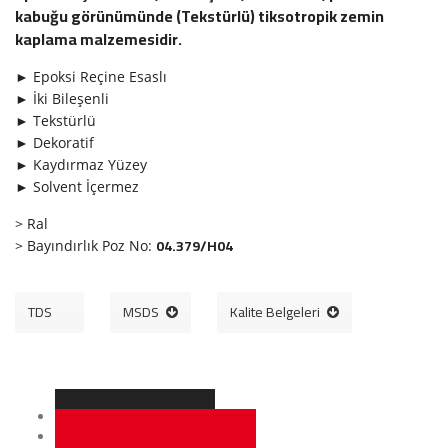
kabuğu görünümünde (Tekstürlü) tiksotropik zemin
kaplama malzemesidir.
► Epoksi Reçine Esaslı
► İki Bileşenli
► Tekstürlü
► Dekoratif
► Kaydırmaz Yüzey
► Solvent İçermez
> Ral
04.379/H04
>
Bayındırlık Poz No:
TDS
MSDS
Kalite Belgeleri
Kullanım Alanları
Özellikleri & Avantajları