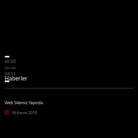
00:00
00:00
04:11
Haberler
Web Sitemiz Yayında
16 Kasım 2018