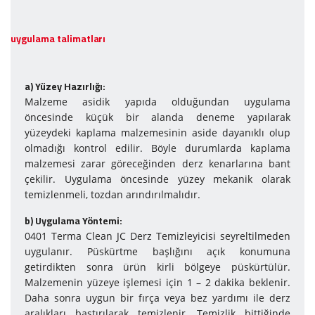
uygulama talimatları
a) Yüzey Ha­zır­lı­ğı:
Malzeme asidik yapıda olduğundan uygulama
öncesinde küçük bir alanda deneme yapılarak
yüzeydeki kaplama malzemesinin aside dayanıklı olup
olmadığı kontrol edilir. Böyle durumlarda kaplama
malzemesi zarar göreceğinden derz kenarlarına bant
çekilir. Uygulama öncesinde yüzey mekanik olarak
temizlenmeli, tozdan arındırılmalıdır.
b) Uy­gu­la­ma Yön­te­mi:
0401 Terma Clean JC Derz Temizleyicisi seyreltilmeden
uygulanır. Püskürtme başlığını açık konumuna
getirdikten sonra ürün kirli bölgeye püskürtülür.
Malzemenin yüzeye işlemesi için 1 – 2 dakika beklenir.
Daha sonra uygun bir fırça veya bez yardımı ile derz
aralıkları bastırılarak temizlenir. Temizlik bittiğinde