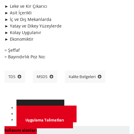
► Leke ve Kir Çıkarıcı
► Asit İçerikli
► İç ve Dış Mekanlarda
► Yatay ve Dikey Yüzeylerde
► Kolay Uygulanır
► Ekonomiktir
> Şeffaf
>
Bayındırlık Poz No:
TDS
MSDS
Kalite Belgeleri
Kullanım Alanları
Özellikleri & Avantajları
Uygulama Talimatları
kullanım alanları